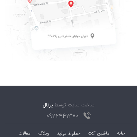
ساخت سایت توسط
پرتال
09112441370
خانه
ماشین آلات
خطوط تولید
وبلاگ
مقالات