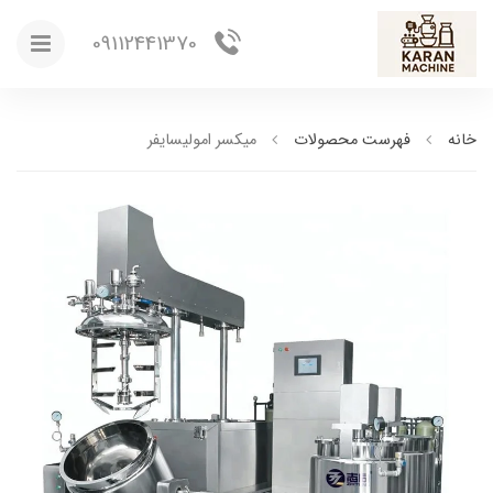
09112441370
خانه
فهرست محصولات
میکسر امولیسایفر