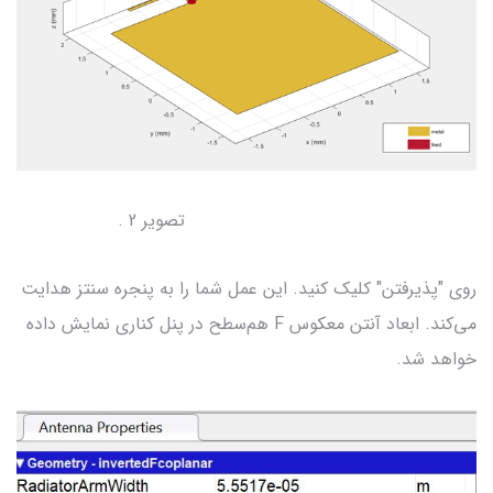
تصویر 2 .
روی "پذیرفتن" کلیک کنید. این عمل شما را به پنجره سنتز هدایت
می‌کند. ابعاد آنتن معکوس F هم‌سطح در پنل کناری نمایش داده
خواهد شد.