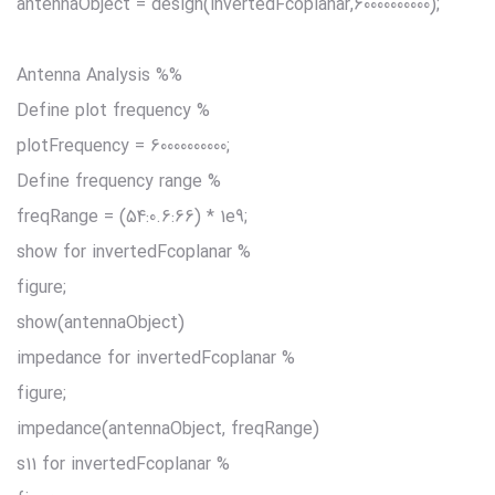
;antennaObject = design(invertedFcoplanar,60000000000)
%% Antenna Analysis
% Define plot frequency
;plotFrequency = 60000000000
% Define frequency range
;freqRange = (54:0.6:66) * 1e9
% show for invertedFcoplanar
;figure
show(antennaObject)
% impedance for invertedFcoplanar
;figure
impedance(antennaObject, freqRange)
% s11 for invertedFcoplanar