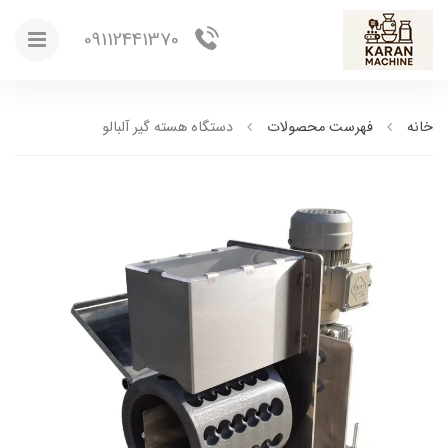
09112441370
خانه
فهرست محصولات
دستگاه هسته گیر آلبالو