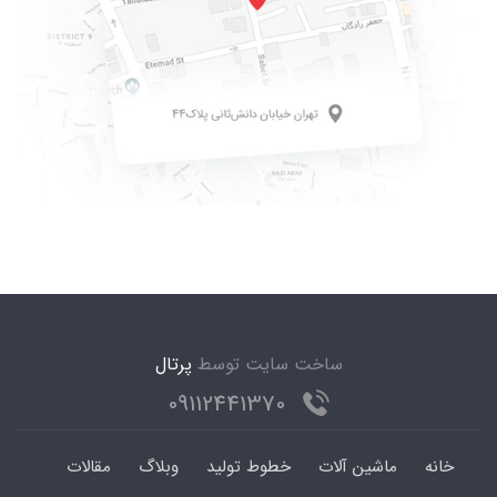
ساخت سایت توسط
پرتال
09112441370
خانه
ماشین آلات
خطوط تولید
وبلاگ
مقالات