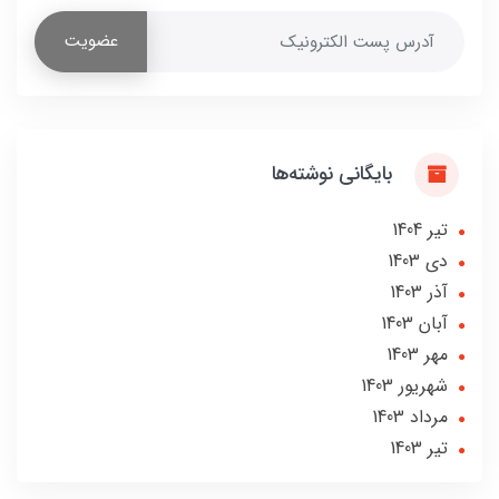
عضویت
بایگانی نوشته‌ها
تير 1404
دی 1403
آذر 1403
آبان 1403
مهر 1403
شهریور 1403
مرداد 1403
تير 1403