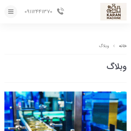
09112441370
خانه
وبلاگ
وبلاگ