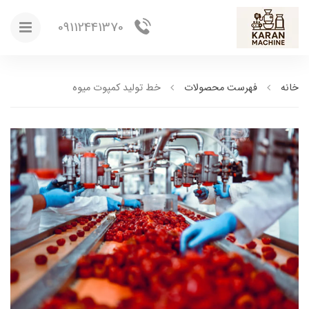
09112441370
خانه
فهرست محصولات
خط تولید کمپوت میوه